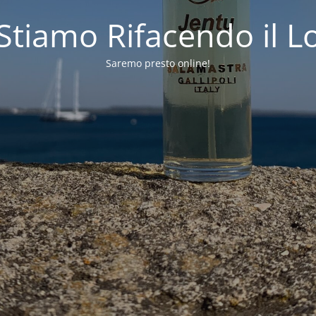
 Stiamo Rifacendo il L
Saremo presto online!