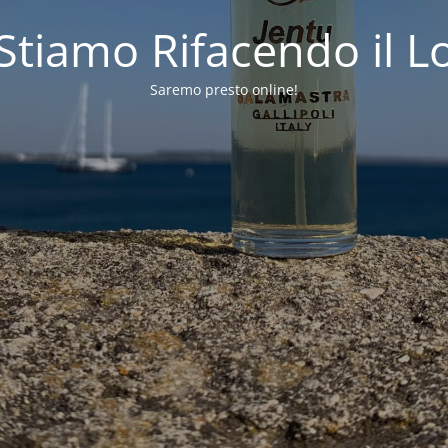
 Stiamo Rifacendo il L
Saremo presto online!